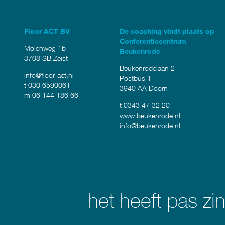
Floor ACT BV
De coaching vindt plaats op
Conferentiecentrum
Molenweg 1b
Beukenrode
3708 SB Zeist
Beukenrodelaan 2
info@floor-act.nl
Postbus 1
t 030 6590061
3940 AA Doorn
m 06 144 186 66
t 0343 47 32 20
www.beukenrode.nl
info@beukenrode.nl
het heeft pas z